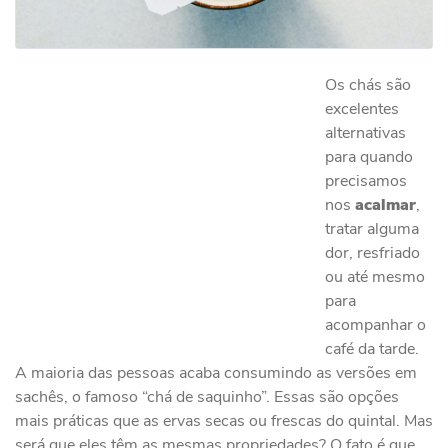
Os chás são
excelentes
alternativas
para quando
precisamos
nos
acalmar
,
tratar alguma
dor, resfriado
ou até mesmo
para
acompanhar o
café da tarde.
A maioria das pessoas acaba consumindo as versões em
sachês, o famoso “chá de saquinho”. Essas são opções
mais práticas que as ervas secas ou frescas do quintal. Mas
será que eles têm as mesmas propriedades? O fato é que