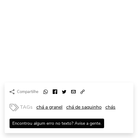
Compartilhe
TAGs
chá a granel
chá de saquinho
chás
Encontrou algum erro no texto? Avise a gente.