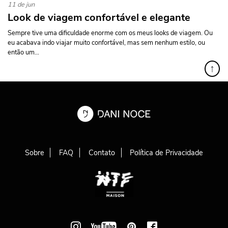
11 de jun
Look de viagem confortável e elegante
Sempre tive uma dificuldade enorme com os meus looks de viagem. Ou
eu acabava indo viajar muito confortável, mas sem nenhum estilo, ou
então um...
↑
Sobre
FAQ
Contato
Política de Privacidade