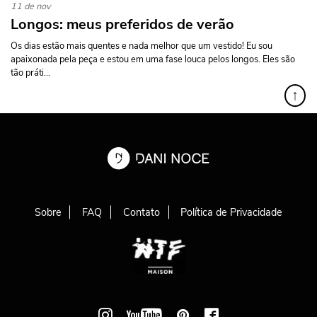
11 de nov
Longos: meus preferidos de verão
Os dias estão mais quentes e nada melhor que um vestido! Eu sou
apaixonada pela peça e estou em uma fase louca pelos longos. Eles são
tão práti...
↑
Sobre
FAQ
Contato
Política de Privacidade