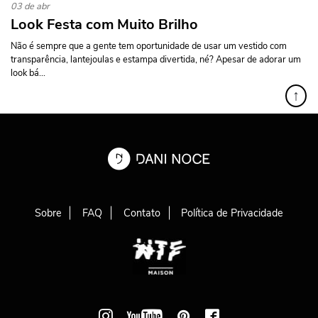
03 de abr
Look Festa com Muito Brilho
Não é sempre que a gente tem oportunidade de usar um vestido com
transparência, lantejoulas e estampa divertida, né? Apesar de adorar um
look bá...
↑
Sobre
FAQ
Contato
Política de Privacidade