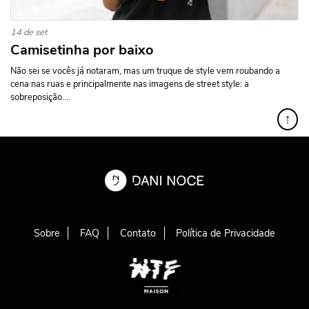
14 de set
Camisetinha por baixo
Não sei se vocês já notaram, mas um truque de style vem roubando a
cena nas ruas e principalmente nas imagens de street style: a
sobreposição....
↑
Sobre
FAQ
Contato
Política de Privacidade