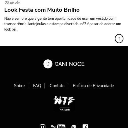
03 de abr
Look Festa com Muito Brilho
Não é sempre que a gente tem oportunidade de usar um vestido com
transparência, lantejoulas e estampa divertida, né? Apesar de adorar um
look bá...
↑
Sobre
FAQ
Contato
Política de Privacidade