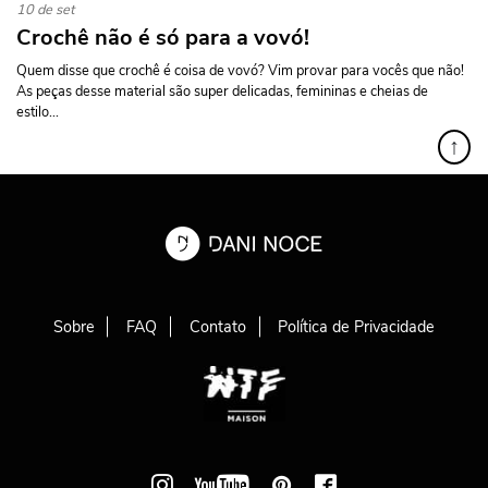
10 de set
Crochê não é só para a vovó!
Quem disse que crochê é coisa de vovó? Vim provar para vocês que não!
As peças desse material são super delicadas, femininas e cheias de
estilo...
↑
Sobre
FAQ
Contato
Política de Privacidade