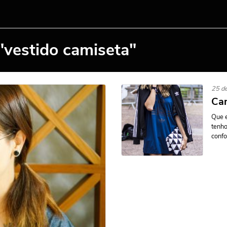
"vestido camiseta"
25 de
Cam
Que e
tenho
confo