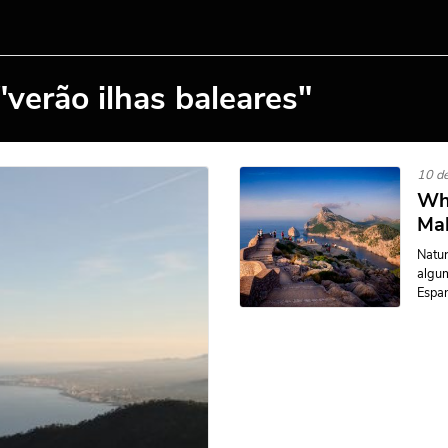
verão ilhas baleares"
10 de
Wha
Mal
Natur
algum
Espan