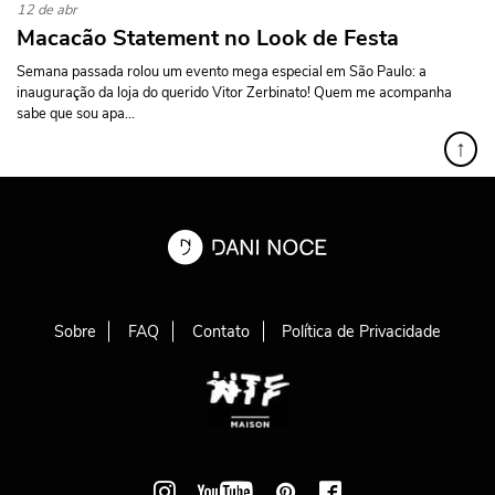
12 de abr
Macacão Statement no Look de Festa
Semana passada rolou um evento mega especial em São Paulo: a
inauguração da loja do querido Vitor Zerbinato! Quem me acompanha
sabe que sou apa...
↑
Sobre
FAQ
Contato
Política de Privacidade