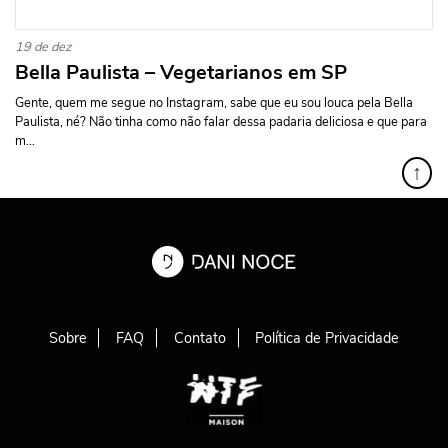
19 de dez
Bella Paulista – Vegetarianos em SP
Gente, quem me segue no Instagram, sabe que eu sou louca pela Bella
Paulista, né? Não tinha como não falar dessa padaria deliciosa e que para
m...
↑
Sobre
FAQ
Contato
Política de Privacidade