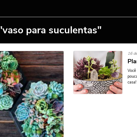
"vaso para suculentas"
16 d
Pla
Você
pouca
casa!