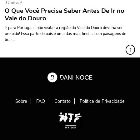
31 de out
O Que Você Precisa Saber Antes De Ir no
Vale do Douro
Ir para Portugal e não visitar a região do Vale do Douro deveria ser
proibido! Essa parte do país é uma das mais lindas, com paisagens de
tirar...
↑
Sobre
FAQ
Contato
Política de Privacidade