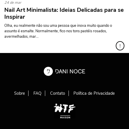
24 de mar
Nail Art Minimalista: Ideias Delicadas para se
Inspirar
Olha, eu realmente não sou uma pessoa que inova muito quando o
assunto é esmalte. Normalmente, fico nos tons pastéis rosados,
avermelhados, mar...
↑
Sobre
FAQ
Contato
Política de Privacidade