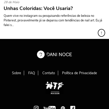
28 de Maio
Unhas Coloridas: Você Usaria?
Quem vive no instagram ou pesquisando referências de beleza no
Pinterest, provavelmente já se deparou com tendências de nail art. Eu já
falei s...
↑
Sobre
FAQ
Contato
Política de Privacidade