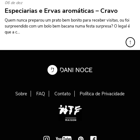
06 de dez
Especiarias e Ervas aromáticas – Cravo
Quem nunca preparou um prato bem bonito para receber visitas, ou foi
surpreendido com um bolo bem bacana numa festa surpresa? O legal é
que a c...
↑
Sobre
FAQ
Contato
Política de Privacidade