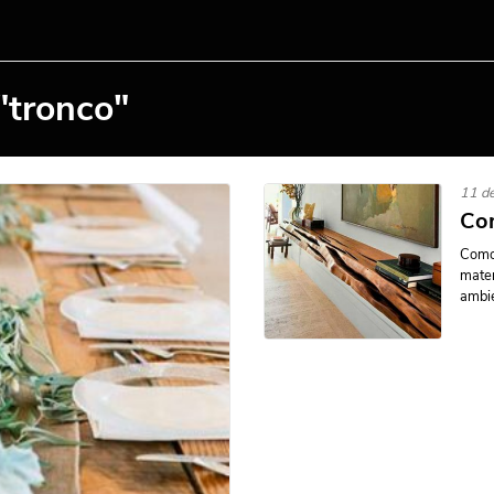
"tronco"
11 de
Com
Como 
mater
ambie