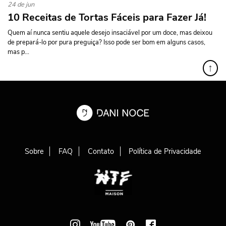
24 de jun
10 Receitas de Tortas Fáceis para Fazer Já!
Quem aí nunca sentiu aquele desejo insaciável por um doce, mas deixou
de prepará-lo por pura preguiça? Isso pode ser bom em alguns casos,
mas p...
↑
Sobre
FAQ
Contato
Política de Privacidade