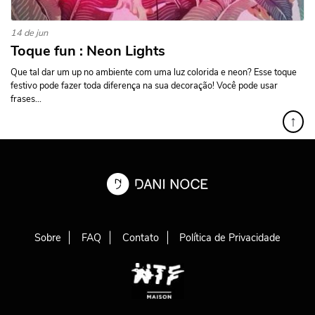
14 de jun
Toque fun : Neon Lights
Que tal dar um up no ambiente com uma luz colorida e neon? Esse toque
festivo pode fazer toda diferença na sua decoração! Você pode usar
frases...
↑
Sobre
FAQ
Contato
Política de Privacidade