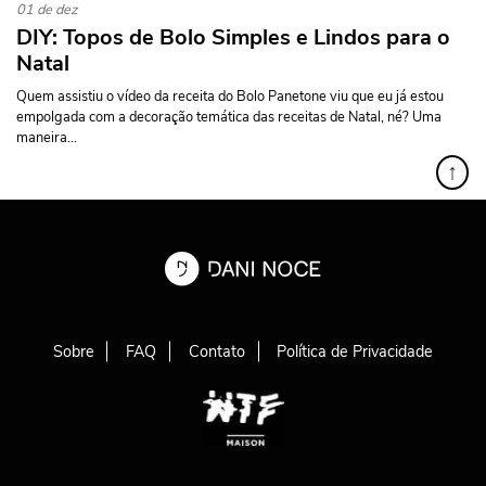
01 de dez
DIY: Topos de Bolo Simples e Lindos para o
Natal
Quem assistiu o vídeo da receita do Bolo Panetone viu que eu já estou
empolgada com a decoração temática das receitas de Natal, né? Uma
maneira...
↑
Sobre
FAQ
Contato
Política de Privacidade