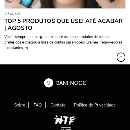
14 de set
TOP 5 PRODUTOS QUE USEI ATÉ ACABAR
| AGOSTO
Vocês sempre me perguntam sobre os meus produtos de beleza
preferidos e chegou a hora de contas para vocês! Cremes, removedores,
hidratantes, m...
↑
Sobre
FAQ
Contato
Política de Privacidade