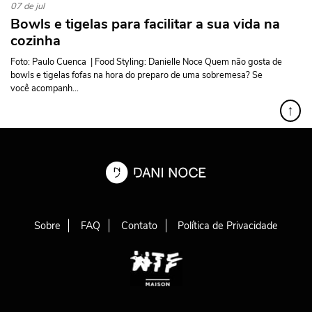
07 de jul
Bowls e tigelas para facilitar a sua vida na
cozinha
Foto: Paulo Cuenca | Food Styling: Danielle Noce Quem não gosta de
bowls e tigelas fofas na hora do preparo de uma sobremesa? Se
você acompanh...
↑
Sobre
FAQ
Contato
Política de Privacidade