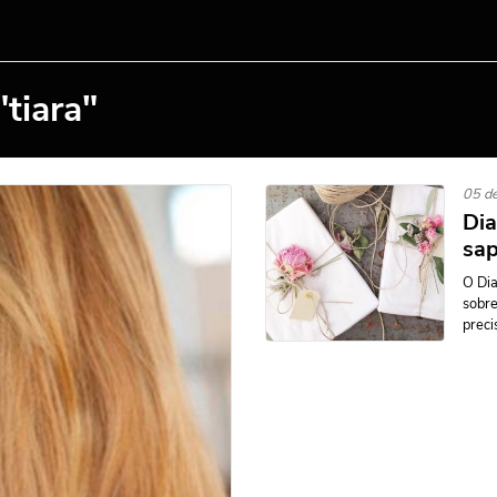
tiara"
05 d
Dia
sa
O Dia
sobre
preci