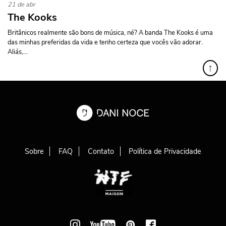
21 de abr
The Kooks
Britânicos realmente são bons de música, né? A banda The Kooks é uma
das minhas preferidas da vida e tenho certeza que vocês vão adorar.
Aliás,...
↑
Sobre
FAQ
Contato
Política de Privacidade