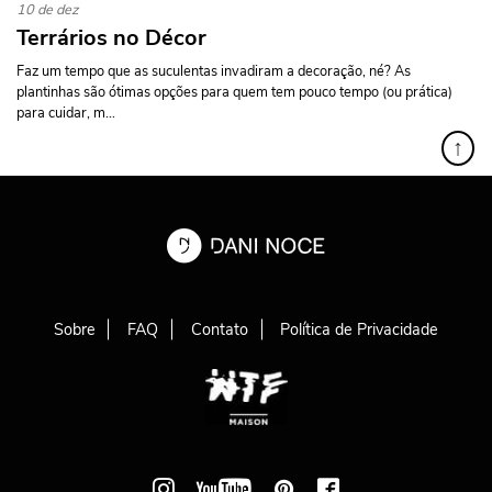
10 de dez
Terrários no Décor
Faz um tempo que as suculentas invadiram a decoração, né? As
plantinhas são ótimas opções para quem tem pouco tempo (ou prática)
para cuidar, m...
↑
Sobre
FAQ
Contato
Política de Privacidade