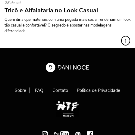
28 de set
Tricô e Alfaiataria no Look Casual
Quem diria que materiais com uma pegada mais social renderiam um look
tão casual e confortável? O segredo é apostar nas modelagens
diferenciada...
↑
Sobre
FAQ
Contato
Política de Privacidade