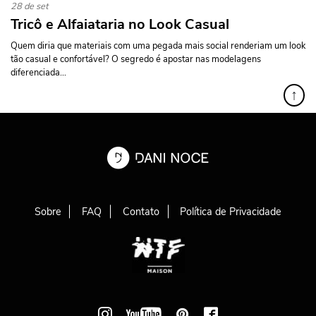
28 de set
Tricô e Alfaiataria no Look Casual
Quem diria que materiais com uma pegada mais social renderiam um look
tão casual e confortável? O segredo é apostar nas modelagens
diferenciada...
↑
Sobre
FAQ
Contato
Política de Privacidade