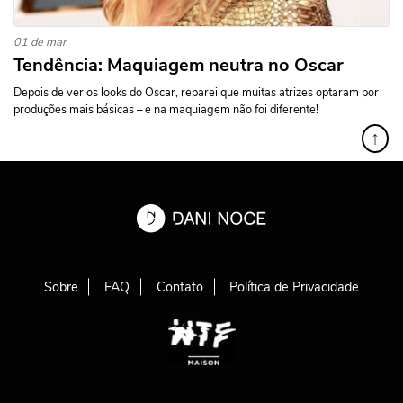
01 de mar
Tendência: Maquiagem neutra no Oscar
Depois de ver os looks do Oscar, reparei que muitas atrizes optaram por
produções mais básicas – e na maquiagem não foi diferente!
↑
Sobre
FAQ
Contato
Política de Privacidade