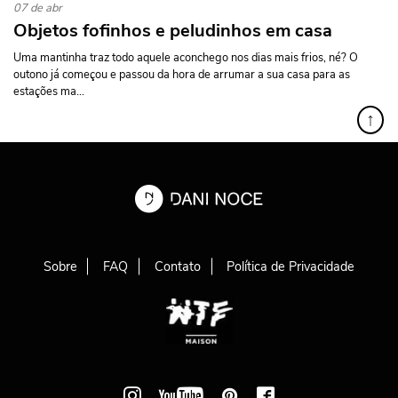
07 de abr
Objetos fofinhos e peludinhos em casa
Uma mantinha traz todo aquele aconchego nos dias mais frios, né? O
outono já começou e passou da hora de arrumar a sua casa para as
estações ma...
↑
Sobre
FAQ
Contato
Política de Privacidade