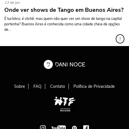
13 de jan
Onde ver shows de Tango em Buenos Aires?
É turístico, é clichê, mas quem não quer ver um show de tango na capital
portenha? Buenos Aires é conhecida como uma cidade cheia de opções
de...
↑
Sobre
FAQ
Contato
Política de Privacidade