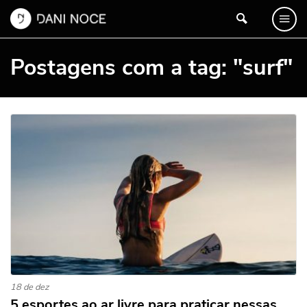
Postagens com a tag: "surf"
18 de dez
5 esportes ao ar livre para praticar nessas