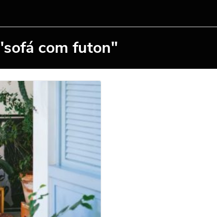
"sofá com futon"