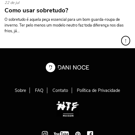
22 de jul
Como usar sobretudo?
O sobretudo é aquela peça essencial para um bom guarda-roupa de
inverno. Ter pelo menos um modelo neutro faz toda diferença nos dias
frios, já...
↑
Sobre
FAQ
Contato
Política de Privacidade