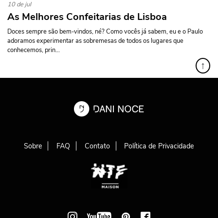
10 de jul
As Melhores Confeitarias de Lisboa
Doces sempre são bem-vindos, né? Como vocês já sabem, eu e o Paulo
adoramos experimentar as sobremesas de todos os lugares que
conhecemos, prin...
↑
Sobre
FAQ
Contato
Política de Privacidade