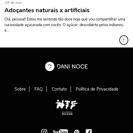
28 de mar
Adoçantes naturais x artificiais
Olá, pessoal! Estou me sentindo tão doce hoje que vou compartilhar uma
curiosidade açucarada com vocês. O açúcar, descoberto pelos indianos,
é...
↑
Sobre
FAQ
Contato
Política de Privacidade