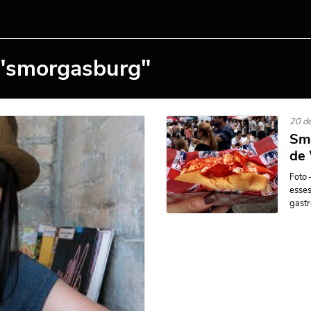
 "smorgasburg"
20 de
Smo
de 
Foto 
esses
gastr