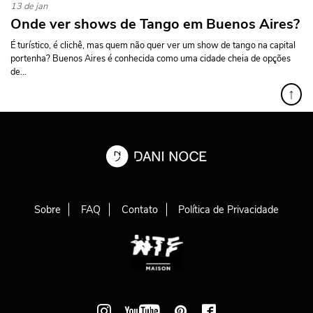
13 de jan
Onde ver shows de Tango em Buenos Aires?
É turístico, é clichê, mas quem não quer ver um show de tango na capital
portenha? Buenos Aires é conhecida como uma cidade cheia de opções
de...
↑
Sobre
FAQ
Contato
Política de Privacidade