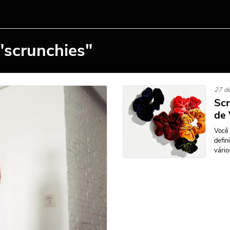
"scrunchies"
27 de
Scr
de 
Você 
defin
vário