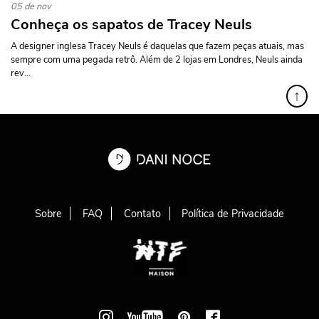
05 de nov
Conheça os sapatos de Tracey Neuls
A designer inglesa Tracey Neuls é daquelas que fazem peças atuais, mas
sempre com uma pegada retrô. Além de 2 lojas em Londres, Neuls ainda
rev...
↑
Sobre
FAQ
Contato
Política de Privacidade