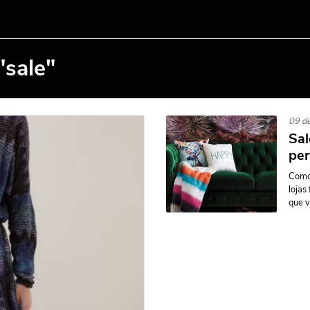
"sale"
09 de
Sal
per
Como 
lojas
que v