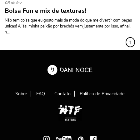
08 de fev
Bolsa Fun e mix de texturas!
Não tem coisa que eu gosto mais da moda do que me divertir com peças
únicas! Aliás, minha paixão por brechós vem justamente por isso, afinal,
n...
↑
Sobre
FAQ
Contato
Política de Privacidade