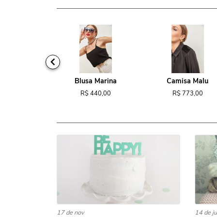
ido Tina
Blusa Marina
Camisa Malu
818,00
R$ 440,00
R$ 773,00
17 de nov
14 de ju