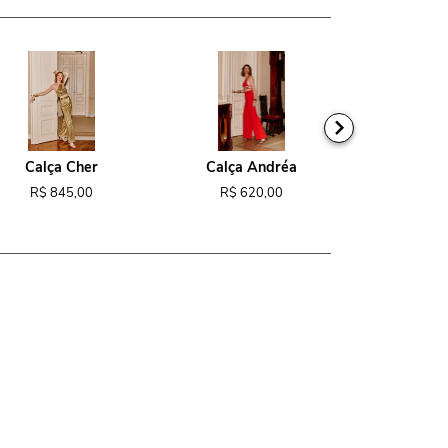
Calça Cher
Calça Andréa
Macacão
R$ 845,00
R$ 620,00
R$ 1.1