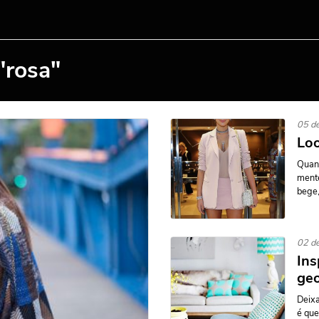
"rosa"
05 de
Loo
Quan
mente
bege,
02 de
Ins
ge
Deixa
é que