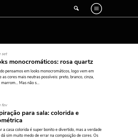
 set
ks monocromáticos: rosa quartz
do pensamos em looks monocromáticos, logo vem em
 as cores mais neutras possíveis: preto, branco, cinza,
 marrom… Mas não s...
 fev
piração para sala: colorida e
ométrica
r a casa colorida é super bonito e divertido, mas a verdade
 dá sim muito medo de errar na composição de cores. Os