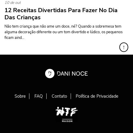
10 de out
12 Receitas Divertidas Para Fazer No Dia
Das Crianças
Não tem criança que não ame um doce, né? Quando a sobremesa tem
alguma decoração diferente ou um tom divertido e lúdico, os pequenos
ficam aind...
↑
Sobre
FAQ
Contato
Política de Privacidade