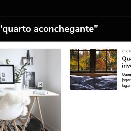
 "quarto aconchegante"
05 de
Qua
inv
Quem 
jogar
lugar