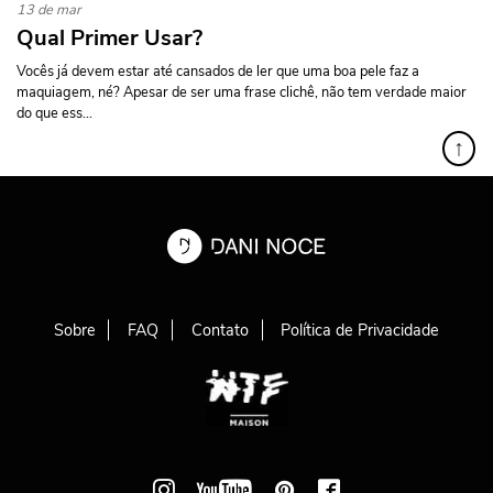
13 de mar
Qual Primer Usar?
Vocês já devem estar até cansados de ler que uma boa pele faz a
maquiagem, né? Apesar de ser uma frase clichê, não tem verdade maior
do que ess...
↑
Sobre
FAQ
Contato
Política de Privacidade