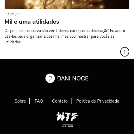
11 de jul
Mil e uma utilidades
Os potes de conserva são verdadeiros curingas na decoração! Eu adoro
usá-los para organizar a cozinha, mas vou mostrar para vocês as
utilidades...
↑
Sobre
FAQ
Contato
Política de Privacidade