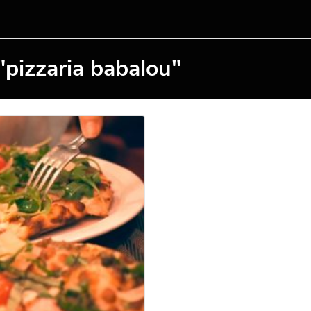
"pizzaria babalou"