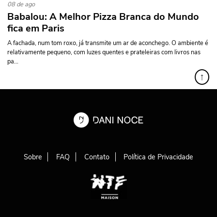
08 de ago
Babalou: A Melhor Pizza Branca do Mundo
fica em Paris
A fachada, num tom roxo, já transmite um ar de aconchego. O ambiente é
relativamente pequeno, com luzes quentes e prateleiras com livros nas
pa...
↑
Sobre
FAQ
Contato
Política de Privacidade