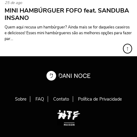
25 de ago
MINI HAMBÚRGUER FOFO feat. SANDUBA
INSANO
Quem aqui recusa um hambúrguer? Ainda mais se for daqueles caseiros
e deliciosos! Esses mini hambúrgueres são as melhores opções para fazer
par...
↑
Sobre
FAQ
Contato
Política de Privacidade