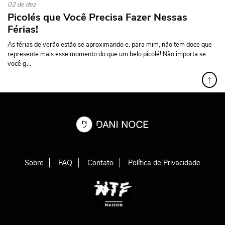
02 de dez
Picolés que Você Precisa Fazer Nessas
Férias!
As férias de verão estão se aproximando e, para mim, não tem doce que
represente mais esse momento do que um belo picolé! Não importa se
você g...
↑
Sobre
FAQ
Contato
Política de Privacidade